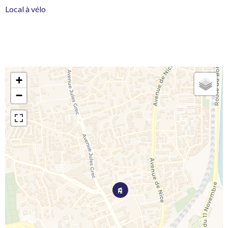
Local à vélo
+
−