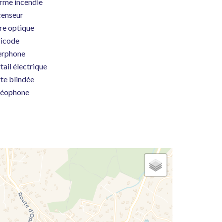
rme incendie
enseur
re optique
icode
erphone
tail électrique
te blindée
déophone