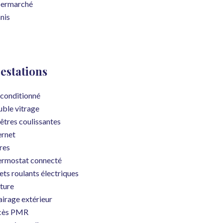
permarché
nis
estations
 conditionné
ble vitrage
êtres coulissantes
ernet
res
rmostat connecté
ets roulants électriques
ture
airage extérieur
cès PMR