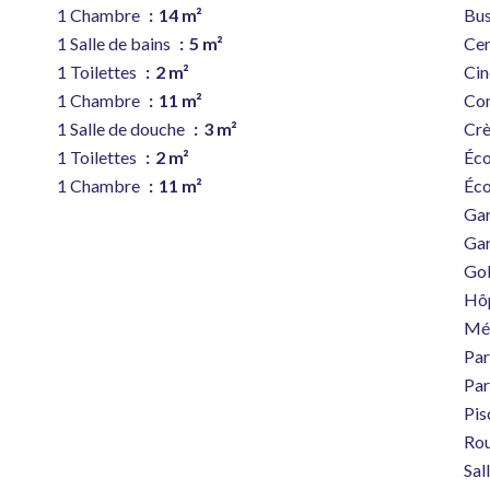
1 Chambre
14 m²
Bu
1 Salle de bains
5 m²
Cen
1 Toilettes
2 m²
Ci
1 Chambre
11 m²
Co
1 Salle de douche
3 m²
Cr
1 Toilettes
2 m²
Éco
1 Chambre
11 m²
Éco
Gar
Ga
Gol
Hôp
Mé
Par
Par
Pis
Rou
Sal