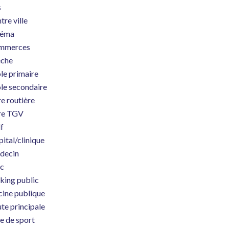
s
tre ville
néma
mmerces
èche
le primaire
le secondaire
e routière
re TGV
f
ital/clinique
decin
c
king public
cine publique
te principale
le de sport