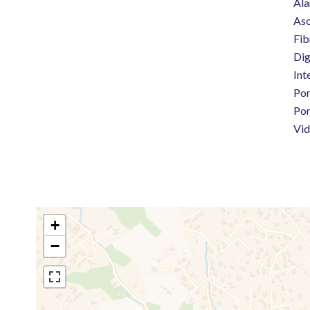
Ala
Asc
Fib
Dig
Int
Por
Por
Vi
+
−