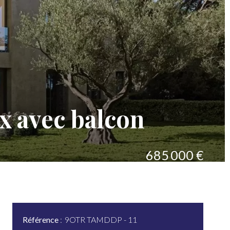
x avec balcon
685 000 €
Référence
9OTR TAMDDP - 11