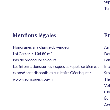
Su
Ten
Mentions légales
Pr
Honoraires à la charge du vendeur
Air
Loi Carrez
104.80 m²
Dou
Pas de procédure en cours
Fen
Les informations sur les risques auxquels ce bien est
Int
exposé sont disponibles sur le site Géorisques :
Sto
www.georisques.gouv.fr
The
Vol
Clô
Écl
Ac