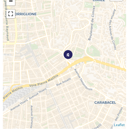
−
Leaflet