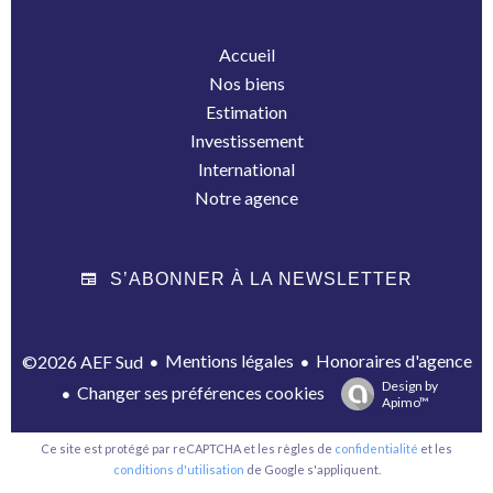
Accueil
Nos biens
Estimation
Investissement
International
Notre agence
S’ABONNER À LA NEWSLETTER
Mentions légales
Honoraires d'agence
©2026 AEF Sud
Design by
Changer ses préférences cookies
Apimo™
Ce site est protégé par reCAPTCHA et les règles de
confidentialité
et les
conditions d'utilisation
de Google s'appliquent.